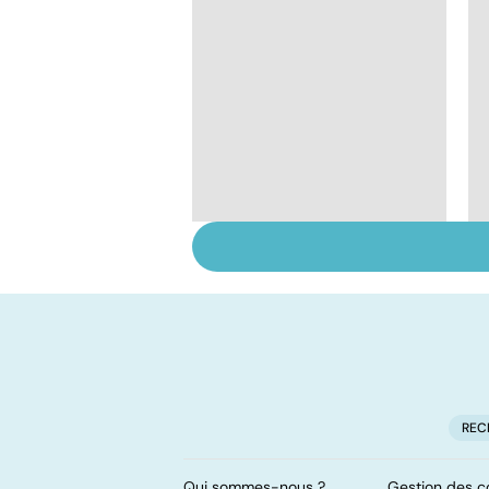
Des jambes qui ne
dorment jamais, un
vrai syndrome
REC
Qui sommes-nous ?
Gestion des c