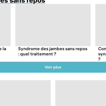
es sans repos
e la
Syndrome des jambes sans repos
Com
: quel traitement ?
syn
?
Voir plus