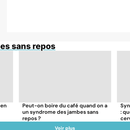
es sans repos
 en
Peut-on boire du café quand on a
Syn
un syndrome des jambes sans
: qu
repos ?
cer
Voir plus