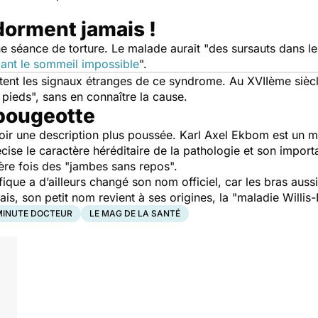
dorment jamais !
e séance de torture. Le malade aurait "des sursauts dans le
ant le sommeil impossible
".
atent les signaux étranges de ce syndrome. Au XVIIème sièc
 pieds", sans en connaître la cause.
 bougeotte
 avoir une description plus poussée. Karl Axel Ekbom est un
écise le caractère héréditaire de la pathologie et son impor
mière fois des "jambes sans repos".
ue a d’ailleurs changé son nom officiel, car les bras aussi
s, son petit nom revient à ses origines, la "maladie Will
MINUTE DOCTEUR
LE MAG DE LA SANTÉ