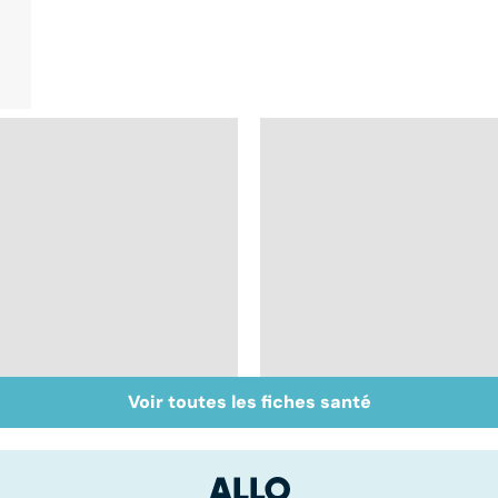
Voir toutes les fiches santé
Dérèglement
Tout savoir sur les
hormonal : et si
infections
c'était les
pulmonaires
surrénales ?