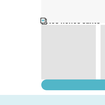
Nos fiches santé
Des jambes qui ne
dorment jamais, un
vrai syndrome