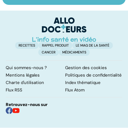
Derrière les
Quand la nuit
To
troubles du
tourne aux
le
sommeil, une
cauchemars
p
maladie ?
RECETTES
RAPPEL PRODUIT
LE MAG DE LA SANTÉ
CANCER
MÉDICAMENTS
Qui sommes-nous ?
Gestion des cookies
Mentions légales
Politiques de confidentialité
Charte d'utilisation
Index thématique
Flux RSS
Flux Atom
Retrouvez-nous sur