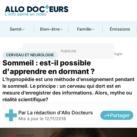
Santé
Bien-être
Famille
Émissions
Accueil
Santé
Maladies
Maladies neurologiques
Cerveau et neurologie
CERVEAU ET NEUROLOGIE
Sommeil : est-il possible
d'apprendre en dormant ?
L’hypnopédie est une méthode d’enseignement pendant
le sommeil. Le principe : un cerveau qui dort est en
mesure d’enregistrer des informations. Alors, mythe ou
réalité scientifique?
Par
La rédaction d'Allo Docteurs
Partager
Mis à jour le
12/11/2018