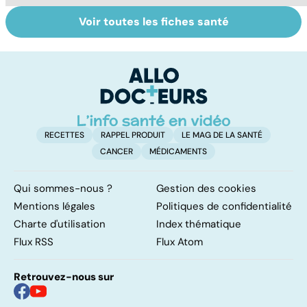
Voir toutes les fiches santé
Narcolepsie : des
Maladie de
To
crises de
Huntington : une
c
sommeil
affection
involontaires
neurologique
incurable
RECETTES
RAPPEL PRODUIT
LE MAG DE LA SANTÉ
CANCER
MÉDICAMENTS
Qui sommes-nous ?
Gestion des cookies
Mentions légales
Politiques de confidentialité
Charte d'utilisation
Index thématique
Flux RSS
Flux Atom
Retrouvez-nous sur