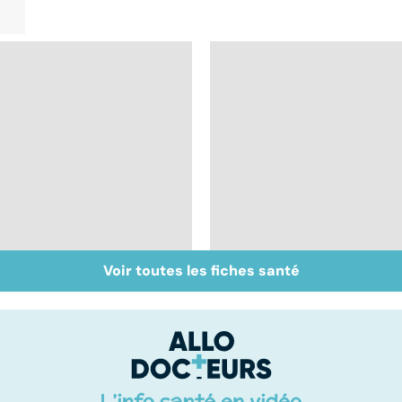
Voir toutes les fiches santé
Tout savoir sur les
Inflammation des
infections
amygdales : que faire
pulmonaires
en cas d'angine ?