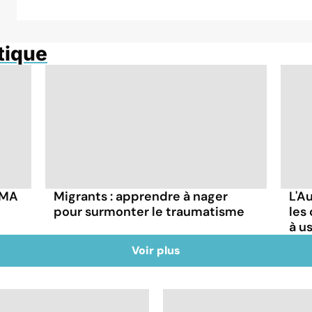
tique
DMA
Migrants : apprendre à nager
L'Au
pour surmonter le traumatisme
les
à u
Voir plus