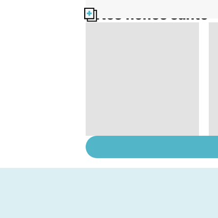
Nos fiches santé
Sexe : comment
retrouver sa libido ?