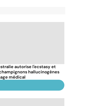
stralie autorise l'ecstasy et
 champignons hallucinogènes
sage médical