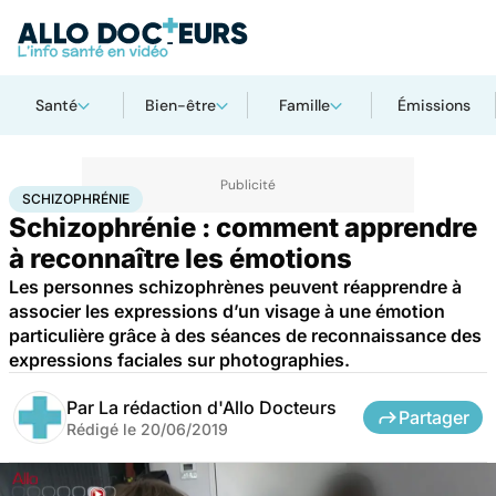
Santé
Bien-être
Famille
Émissions
Accueil
Bien-être
Psycho
Schizophrénie
SCHIZOPHRÉNIE
Schizophrénie : comment apprendre
à reconnaître les émotions
Les personnes schizophrènes peuvent réapprendre à
associer les expressions d’un visage à une émotion
particulière grâce à des séances de reconnaissance des
expressions faciales sur photographies.
Par
La rédaction d'Allo Docteurs
Partager
Rédigé le
20/06/2019