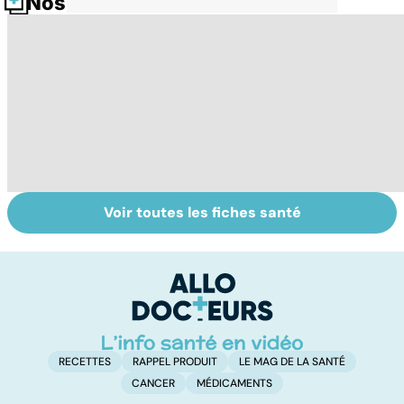
Nos fiches santé
Voir toutes les fiches santé
Mieux
Tout savoir sur
I
comprendre la
les infections
a
schizophrénie
pulmonaires
fa
d'
RECETTES
RAPPEL PRODUIT
LE MAG DE LA SANTÉ
CANCER
MÉDICAMENTS