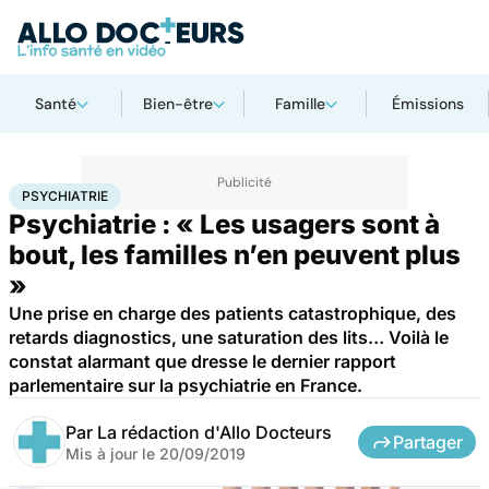
Santé
Bien-être
Famille
Émissions
Accueil
Bien-être
Psycho
Psychiatrie
PSYCHIATRIE
Psychiatrie : « Les usagers sont à
bout, les familles n’en peuvent plus
»
Une prise en charge des patients catastrophique, des
retards diagnostics, une saturation des lits… Voilà le
constat alarmant que dresse le dernier rapport
parlementaire sur la psychiatrie en France.
Par
La rédaction d'Allo Docteurs
Partager
Mis à jour le
20/09/2019