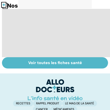
Nos fiches santé
Voir toutes les fiches santé
Ados : que faire
Automutilation :
M
en cas de
des ados en
c
troubles du
souffrance
s
comportement ?
RECETTES
RAPPEL PRODUIT
LE MAG DE LA SANTÉ
CANCER
MÉDICAMENTS