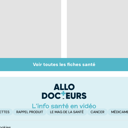
Voir toutes les fiches santé
Automutilation : des
Mieux comprendre la
ados en souffrance
schizophrénie
ETTES
RAPPEL PRODUIT
LE MAG DE LA SANTÉ
CANCER
MÉDICAM
ookies