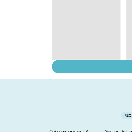
Ados : que faire en
cas de troubles du
comportement ?
REC
Qui sommes-nous ?
Gestion des c