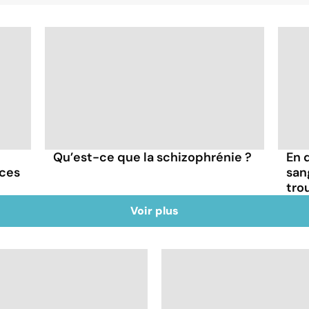
Qu’est-ce que la schizophrénie ?
En 
nces
san
tro
Voir plus