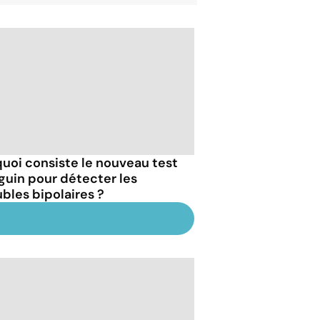
quoi consiste le nouveau test
guin pour détecter les
ubles bipolaires ?