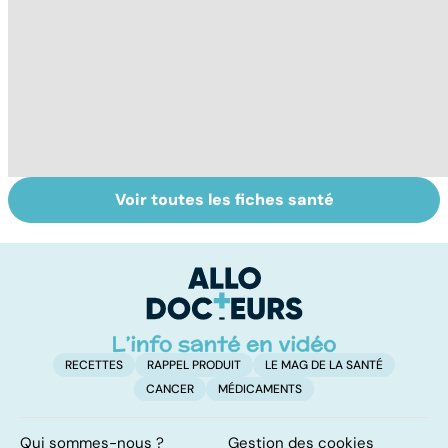
Voir toutes les fiches santé
Troubles
Les Français
To
bipolaires : de
accros aux
le
l'euphorie à la
psychotropes ?
p
dépression
RECETTES
RAPPEL PRODUIT
LE MAG DE LA SANTÉ
CANCER
MÉDICAMENTS
Qui sommes-nous ?
Gestion des cookies