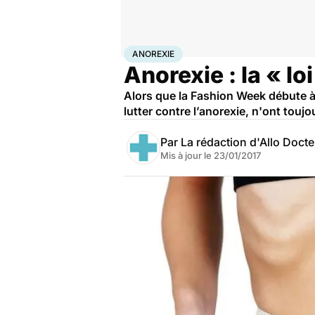
Accueil
Bien-être
Psycho
Anorexie
ANOREXIE
Anorexie : la « l
Alors que la Fashion Week débute à 
lutter contre l’anorexie, n'ont toujo
Par
La rédaction d'Allo Doct
Mis à jour le
23/01/2017