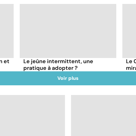
n et
Le jeûne intermittent, une
Le 
pratique à adopter ?
mir
Voir plus