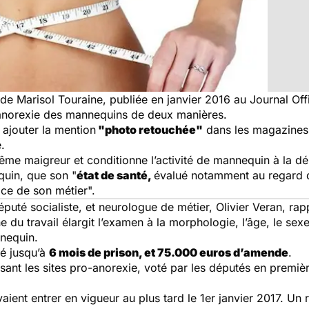
é de Marisol Touraine, publiée en janvier 2016 au Journal Offi
 l'anorexie des mannequins de deux manières.
à ajouter la mention
"photo retouchée"
dans les magazines, 
.
xtrême maigreur et conditionne l’activité de mannequin à la dé
quin, que son "
état de santé,
évalué notamment au regard 
ice de son métier".
puté socialiste, et neurologue de métier, Olivier Veran, rapp
e du travail élargit l’examen à la morphologie, l’âge, le sex
nnequin.
é jusqu’à
6 mois de prison, et 75.000 euros d’amende
.
visant les sites pro-anorexie, voté par les députés en premièr
vaient entrer en vigueur au plus tard le 1er janvier 2017. Un 