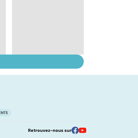
Se débarrasser de
ses phobies
ENTS
Retrouvez-nous sur