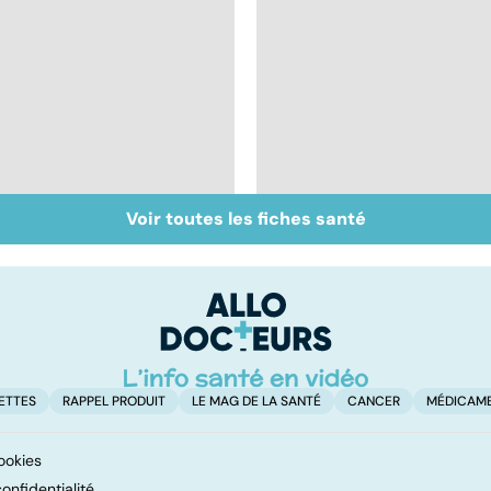
Voir toutes les fiches santé
Automutilation : des
Mieux comprendre la
ados en souffrance
schizophrénie
ETTES
RAPPEL PRODUIT
LE MAG DE LA SANTÉ
CANCER
MÉDICAM
ookies
onfidentialité