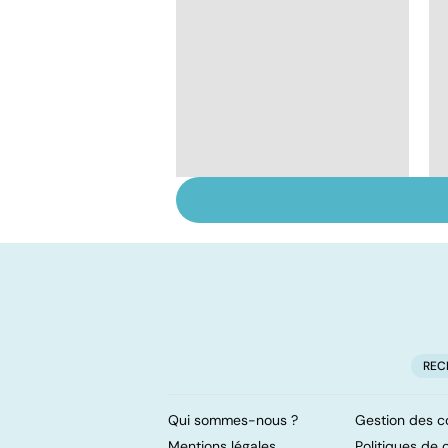
Ados : que faire en
cas de troubles du
comportement ?
REC
Qui sommes-nous ?
Gestion des c
Mentions légales
Politiques de c