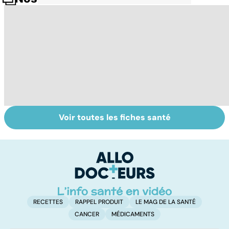
Voir toutes les fiches santé
Analyses
L'urine : des
To
biologiques :
vertus moins
le
comment les
connues
p
interpréter ?
RECETTES
RAPPEL PRODUIT
LE MAG DE LA SANTÉ
CANCER
MÉDICAMENTS