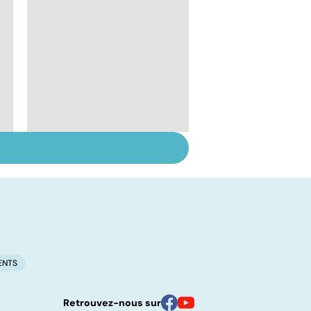
Inflammation des
amygdales : que faire
en cas d'angine ?
ENTS
Retrouvez-nous sur