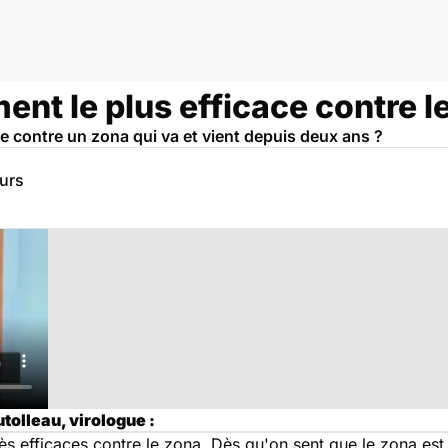
ment le plus efficace contre l
ace contre un zona qui va et vient depuis deux ans ?
eurs
tolleau, virologue :
ès efficaces contre le zona. Dès qu'on sent que le zona est 