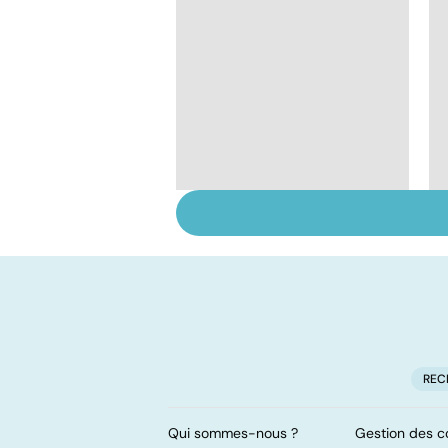
Votre enfant se
gratte : et si c'était la
varicelle ?
REC
Qui sommes-nous ?
Gestion des c