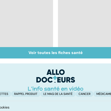
Voir toutes les fiches santé
Zona : quand le virus
Tout savoir sur les
de la varicelle refait
infections
surface
pulmonaires
ETTES
RAPPEL PRODUIT
LE MAG DE LA SANTÉ
CANCER
MÉDICAM
ookies