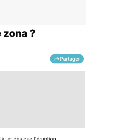
e zona ?
Partager
là, et dès que l'éruption