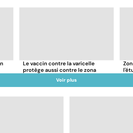
un
Le vaccin contre la varicelle
Zon
protège aussi contre le zona
l'é
Voir plus