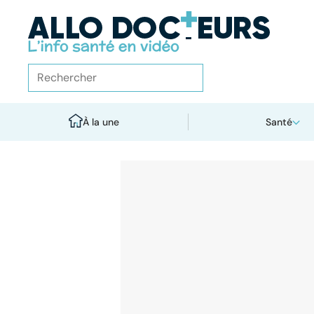
À la une
Santé