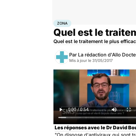
Accueil
Santé
Zona
ZONA
Quel est le traite
Quel est le traitement le plus effic
Par
La rédaction d'Allo Doct
Mis à jour le
31/05/2017
Les réponses avec le Dr David Bou
"On dispose d'antiviraux qui sont tr