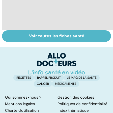
Voir toutes les fiches santé
Gynéco : un suivi
Sexualité,
V
pour la vie
infertilité et
gr
PMA, des liens
c'
étroits
?
RECETTES
RAPPEL PRODUIT
LE MAG DE LA SANTÉ
CANCER
MÉDICAMENTS
Qui sommes-nous ?
Gestion des cookies
Mentions légales
Politiques de confidentialité
Charte d'utilisation
Index thématique