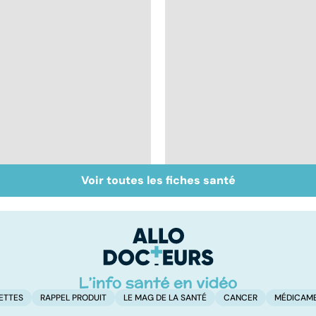
Voir toutes les fiches santé
Calvitie : pourquoi
Le cheveu à la loupe
nos cheveux nous
lâchent !
ETTES
RAPPEL PRODUIT
LE MAG DE LA SANTÉ
CANCER
MÉDICAM