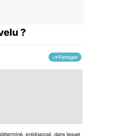
velu ?
Partager
édéterminé, prédisposé, dans lequel