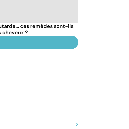
outarde... ces remèdes sont-ils
s cheveux ?