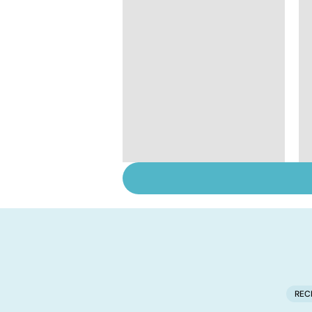
Quand la maladie
entraîne la chute des
cheveux
REC