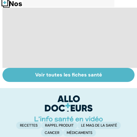
Nos fiches santé
Voir toutes les fiches santé
Algodystrophie,
Tout savoir sur
I
la douleur des
les infections
a
organes mal
pulmonaires
fa
irrigués
d'
RECETTES
RAPPEL PRODUIT
LE MAG DE LA SANTÉ
CANCER
MÉDICAMENTS