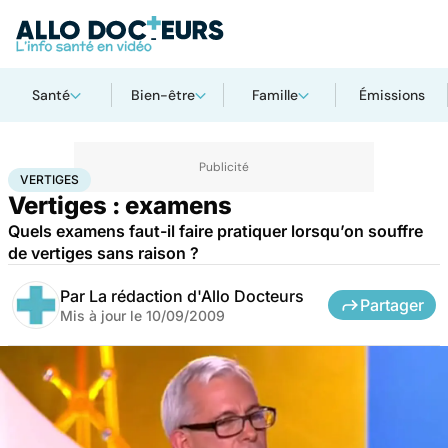
Santé
Bien-être
Famille
Émissions
Accueil
Santé
Maladies
Vertiges
VERTIGES
Vertiges : examens
Quels examens faut-il faire pratiquer lorsqu’on souffre
de vertiges sans raison ?
Par
La rédaction d'Allo Docteurs
Partager
Mis à jour le
10/09/2009