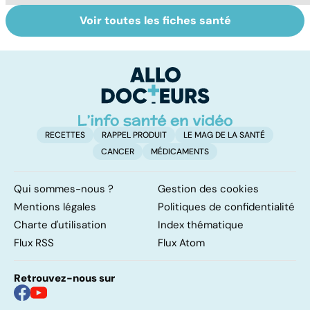
Voir toutes les fiches santé
Vertiges : et si
Vertiges, oreilles
To
c'était la maladie
et manipulations
le
de Ménière ?
p
RECETTES
RAPPEL PRODUIT
LE MAG DE LA SANTÉ
CANCER
MÉDICAMENTS
Qui sommes-nous ?
Gestion des cookies
Mentions légales
Politiques de confidentialité
Charte d'utilisation
Index thématique
Flux RSS
Flux Atom
Retrouvez-nous sur