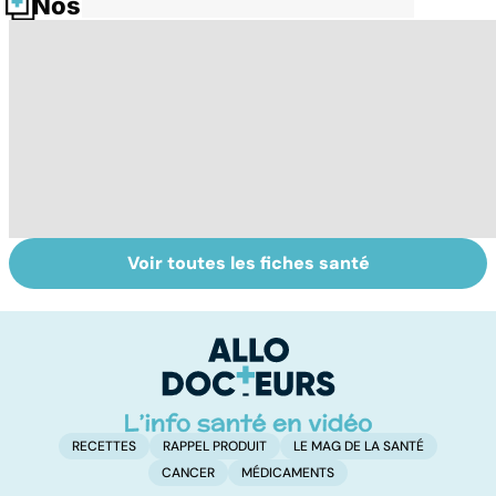
Nos fiches santé
Voir toutes les fiches santé
Tout savoir sur
Tout savoir sur
To
les infections
les maux du froid
vi
pulmonaires
RECETTES
RAPPEL PRODUIT
LE MAG DE LA SANTÉ
CANCER
MÉDICAMENTS