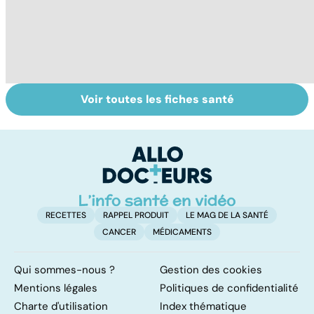
Voir toutes les fiches santé
Tout savoir sur
Tout savoir sur
To
les infections
les maux du froid
vi
pulmonaires
RECETTES
RAPPEL PRODUIT
LE MAG DE LA SANTÉ
CANCER
MÉDICAMENTS
Qui sommes-nous ?
Gestion des cookies
Mentions légales
Politiques de confidentialité
Charte d'utilisation
Index thématique