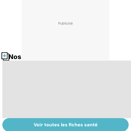
Nos fiches santé
Voir toutes les fiches santé
Tout savoir sur
Tout savoir sur
To