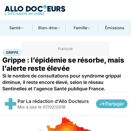
Santé
Bien-être
Famille
Émissions
Accueil
Santé
Maladies
Grippe
GRIPPE
Grippe : l’épidémie se résorbe, mais
l’alerte reste élevée
Si le nombre de consultations pour syndrome grippal
diminue, il reste encore élevé, selon le réseau
Sentinelles et l'agence Santé publique France.
Par
La rédaction d'Allo Docteurs
Partager
Mis à jour le
07/02/2018