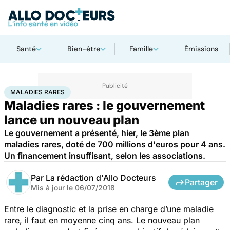
Santé
Bien-être
Famille
Émissions
Accueil
Santé
Maladies
Maladies rares
Maladies rares
MALADIES RARES
Maladies rares : le gouvernement
lance un nouveau plan
Le gouvernement a présenté, hier, le 3ème plan
maladies rares, doté de 700 millions d'euros pour 4 ans.
Un financement insuffisant, selon les associations.
Par
La rédaction d'Allo Docteurs
Partager
Mis à jour le
06/07/2018
Entre le diagnostic et la prise en charge d’une maladie
rare, il faut en moyenne cinq ans. Le nouveau plan