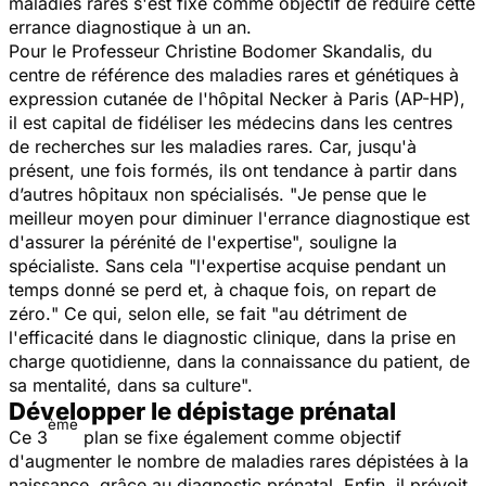
maladies rares s'est fixé comme objectif de réduire cette
errance diagnostique à un an.
​Pour le Professeur Christine Bodomer Skandalis, du
centre de référence des maladies rares et génétiques à
expression cutanée de l'hôpital Necker à Paris (AP-HP),
il est capital de fidéliser les médecins dans les centres
de recherches sur les maladies rares. Car, jusqu'à
présent, une fois formés, ils ont tendance à partir dans
d’autres hôpitaux non spécialisés. "
Je pense que le
meilleur moyen pour diminuer l'errance diagnostique est
d'assurer la pérénité de l'expertise
", souligne la
spécialiste. Sans cela "
l'expertise acquise pendant un
temps donné se perd et, à chaque fois, on repart de
zéro.
" Ce qui, selon elle, se fait "
au détriment de
l'efficacité dans le diagnostic clinique, dans la prise en
charge quotidienne, dans la connaissance du patient, de
sa mentalité, dans sa culture
".
Développer le dépistage prénatal
ème
Ce 3
plan se fixe également comme objectif
d'augmenter le nombre de maladies rares dépistées à la
naissance, grâce au diagnostic prénatal. Enfin, il prévoit