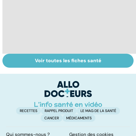
Voir toutes les fiches santé
Le lupus, une
Anémie :
E
maladie
symptômes,
os
complexe
causes et
bo
traitements
p
RECETTES
RAPPEL PRODUIT
LE MAG DE LA SANTÉ
CANCER
MÉDICAMENTS
Qui sommes-nous ?
Gestion des cookies