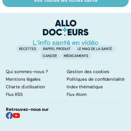
Voir toutes les fiches santé
Le mystère de la
Fatigue
B
fibromyalgie
chronique : un
u
syndrome mal
s
connu
RECETTES
RAPPEL PRODUIT
LE MAG DE LA SANTÉ
CANCER
MÉDICAMENTS
Qui sommes-nous ?
Gestion des cookies
Mentions légales
Politiques de confidentialité
Charte d'utilisation
Index thématique
Flux RSS
Flux Atom
Retrouvez-nous sur