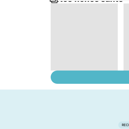
Narcolepsie : des
crises de sommeil
involontaires
REC