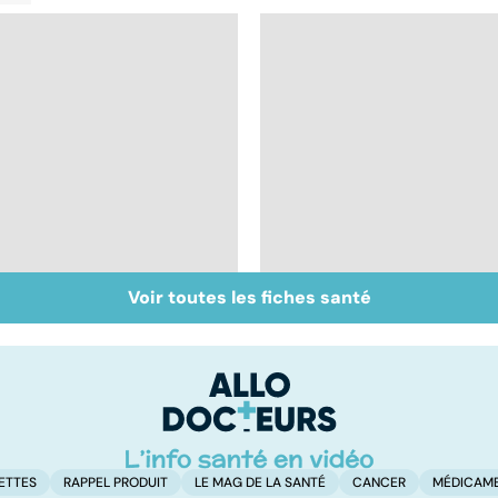
Voir toutes les fiches santé
Maladie de
Tout savoir sur le
Huntington : une
cerveau
affection
neurologique
incurable
ETTES
RAPPEL PRODUIT
LE MAG DE LA SANTÉ
CANCER
MÉDICAM