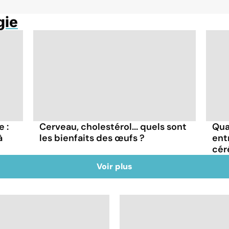
gie
 :
Cerveau, cholestérol... quels sont
Qua
à
les bienfaits des œufs ?
ent
cér
Voir plus