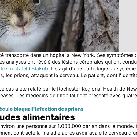
té transporté dans un hôpital à New York. Ses symptômes : 
es analyses ont révélé des lésions cérébrales qui ont condu
de Creutzfeldt-Jakob
. Il s'agit d'une pathologie du systèm
, les prions, attaquent le cerveau. Le patient, dont l'identi
e cas a été relaté par le Rochester Regional Health de New 
seases
. Les médecins de l'hôpital l'ont présenté avec quatre
écule bloque l'infection des prions
tudes alimentaires
environ une personne sur 1.000.000 par an dans le monde. Qu
nt contracté la maladie après avoir avalé le cerveau d'un 