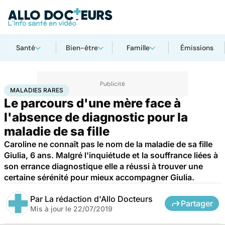
Santé
Bien-être
Famille
Émissions
Accueil
Santé
Maladies
Maladies rares
Maladies rares
MALADIES RARES
Le parcours d'une mère face à
l'absence de diagnostic pour la
maladie de sa fille
Caroline ne connaît pas le nom de la maladie de sa fille
Giulia, 6 ans. Malgré l'inquiétude et la souffrance liées à
son errance diagnostique elle a réussi à trouver une
certaine sérénité pour mieux accompagner Giulia.
Par
La rédaction d'Allo Docteurs
Partager
Mis à jour le
22/07/2019