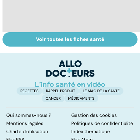
Voir toutes les fiches santé
Le lupus, une
Anémie :
E
maladie
symptômes,
os
complexe
causes et
bo
traitements
p
RECETTES
RAPPEL PRODUIT
LE MAG DE LA SANTÉ
CANCER
MÉDICAMENTS
Qui sommes-nous ?
Gestion des cookies
Mentions légales
Politiques de confidentialité
Charte d'utilisation
Index thématique
Flux RSS
Flux Atom