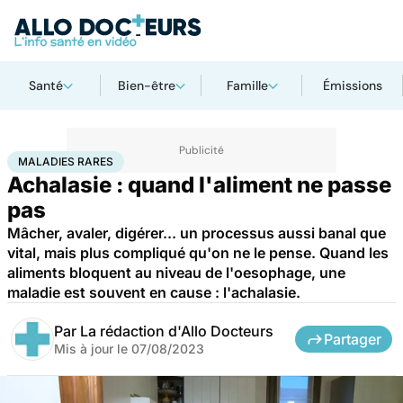
Santé
Bien-être
Famille
Émissions
Accueil
Santé
Maladies
Maladies rares
Maladies rares
MALADIES RARES
Achalasie : quand l'aliment ne passe
pas
Mâcher, avaler, digérer... un processus aussi banal que
vital, mais plus compliqué qu'on ne le pense. Quand les
aliments bloquent au niveau de l'oesophage, une
maladie est souvent en cause : l'achalasie.
Par
La rédaction d'Allo Docteurs
Partager
Mis à jour le
07/08/2023