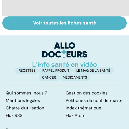
Voir toutes les fiches santé
Le lupus, une
Anémie :
E
maladie
symptômes,
os
complexe
causes et
bo
traitements
p
RECETTES
RAPPEL PRODUIT
LE MAG DE LA SANTÉ
CANCER
MÉDICAMENTS
Qui sommes-nous ?
Gestion des cookies
Mentions légales
Politiques de confidentialité
Charte d'utilisation
Index thématique
Flux RSS
Flux Atom