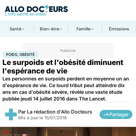
Santé
Bien-être
Famille
Émissions
Accueil
Bien-être
Nutrition
Poids, obésité
POIDS, OBÉSITÉ
Le surpoids et l'obésité diminuent
l'espérance de vie
Les personnes en surpoids perdent en moyenne un an
d'espérance de vie. Ce lourd tribut peut atteindre dix
ans en cas d'obésité sévère, révèle une vaste étude
publiée jeudi 14 juillet 2016 dans The Lancet.
Par
La rédaction d'Allo Docteurs
Partager
Mis à jour le
15/07/2016