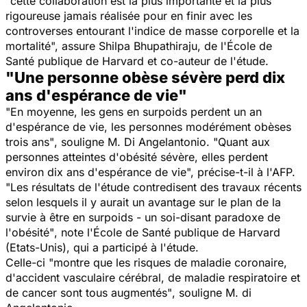
"cette collaboration est la plus importante et la plus
rigoureuse jamais réalisée pour en finir avec les
controverses entourant l'indice de masse corporelle et la
mortalité", assure Shilpa Bhupathiraju, de l'École de
Santé publique de Harvard et co-auteur de l'étude.
"Une personne obèse sévère perd dix
ans d'espérance de vie"
"
En moyenne, les gens en surpoids perdent un an
d'espérance de vie, les personnes modérément obèses
trois ans"
, souligne M. Di Angelantonio.
"Quant aux
personnes atteintes d'obésité sévère, elles perdent
environ dix ans d'espérance de vie
", précise-t-il à l'AFP.
"
Les résultats de l'étude contredisent des travaux récents
selon lesquels il y aurait un avantage sur le plan de la
survie à être en surpoids - un soi-disant paradoxe de
l'obésité"
, note l'École de Santé publique de Harvard
(Etats-Unis), qui a participé à l'étude.
Celle-ci
"montre que les risques de maladie coronaire,
d'accident vasculaire cérébral, de maladie respiratoire et
de cancer sont tous augmentés"
, souligne M. di