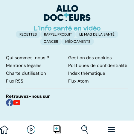
trop de
indispensable
d
protéines ?
pour l'organisme
RECETTES
RAPPEL PRODUIT
LE MAG DE LA SANTÉ
CANCER
MÉDICAMENTS
Qui sommes-nous ?
Gestion des cookies
Mentions légales
Politiques de confidentialité
Charte d'utilisation
Index thématique
Flux RSS
Flux Atom
Retrouvez-nous sur