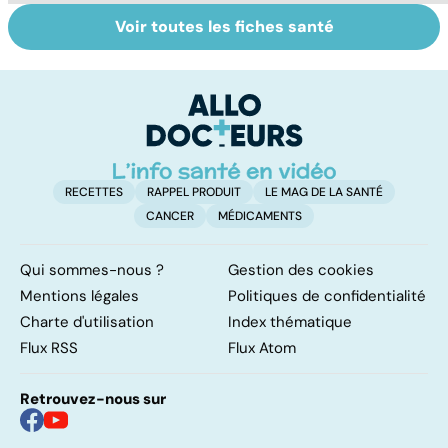
Voir toutes les fiches santé
Tout savoir sur
Inflammation des
Su
les infections
amygdales : que
le
pulmonaires
faire en cas
l'
d'angine ?
RECETTES
RAPPEL PRODUIT
LE MAG DE LA SANTÉ
CANCER
MÉDICAMENTS
Qui sommes-nous ?
Gestion des cookies
Mentions légales
Politiques de confidentialité
Charte d'utilisation
Index thématique
Flux RSS
Flux Atom
Retrouvez-nous sur