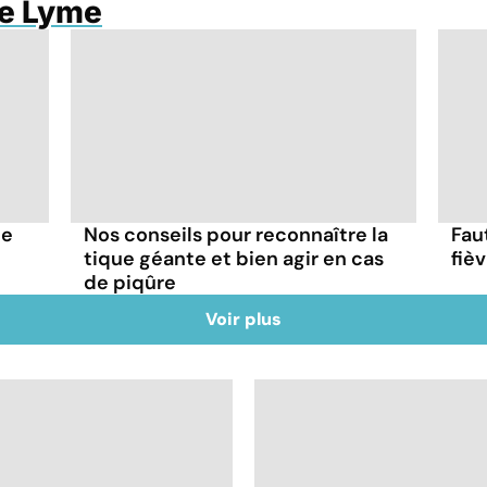
de Lyme
me
Nos conseils pour reconnaître la
Fau
tique géante et bien agir en cas
fiè
de piqûre
Voir plus