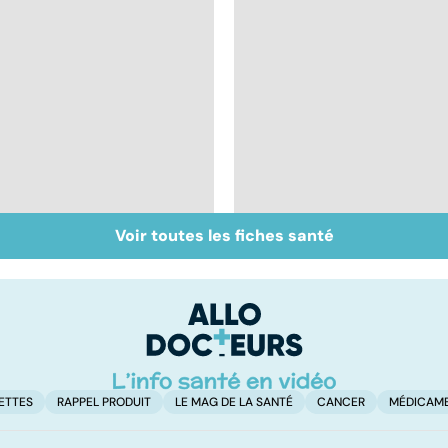
Voir toutes les fiches santé
Maladie de Lyme,
Tout savoir sur les
quand les tiques
infections
attaquent
pulmonaires
ETTES
RAPPEL PRODUIT
LE MAG DE LA SANTÉ
CANCER
MÉDICAM