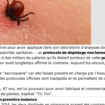
uivie pour avoir appliqué dans son laboratoire d'analyses bi
utorités sanitaires -, un
protocole de dépistage non hom
à des milliers de patients qu'ils étaient porteurs de cette
p
ur avait longtemps affirmé le contraire. Aujourd'hui encore,
 "escroquerie" car elle faisait prendre en charge par l'Ass
les protocoles officiels sont inadaptés et ne permettent de d
 67 ans, est lui poursuivi pour avoir fabriqué et commercia
 de plantes, baptisé "Tic Tox".
en première instance
 2014, les deux diplômés en pharmacie avaient été condam