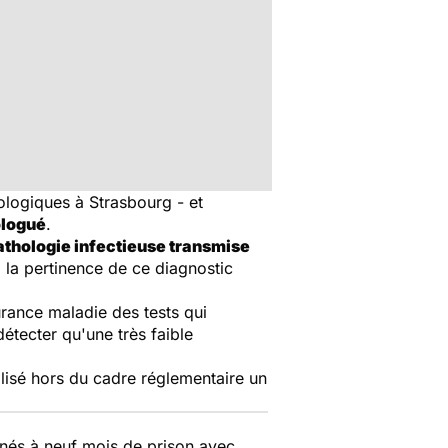
ologiques à Strasbourg - et
ologué
.
athologie infectieuse transmise
 la pertinence de ce diagnostic
urance maladie des tests qui
étecter qu'une très faible
lisé hors du cadre réglementaire un
nés à neuf mois de prison avec