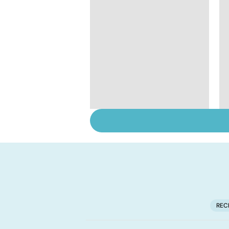
Mediator® : le début
d'une enquête
REC