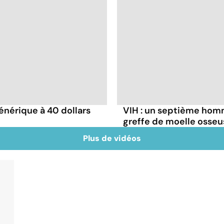
énérique à 40 dollars
VIH : un septième homm
greffe de moelle osseu
Plus de vidéos