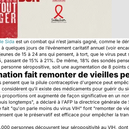
le Sida
est un combat qui n’est jamais gagné, comme le 
 à quelques jours de l’événement caritatif annuel (voir enca
jeunes de 15 à 24 ans qui pensent, à tort, que le virus peut 
5, passant de 15% à 21%. De même, 18% des sondés pensent
e personne séropositive, soit une augmentation de 8 points 
tion fait remonter de vieilles p
s pensent que la pilule contraceptive d'urgence peut empêch
% considèrent qu’il existe des médicaments pour guérir du 
es proportions ont augmenté de façon significative en un no
puis longtemps
", a déclaré à l'AFP la directrice générale d
e fait "
qu'on parle moins du virus VIH
" font "
remonter de vie
nsent que le préservatif est efficace pour empêcher la tran
000 personnes découvrent leur séropositivité au VIH, dont