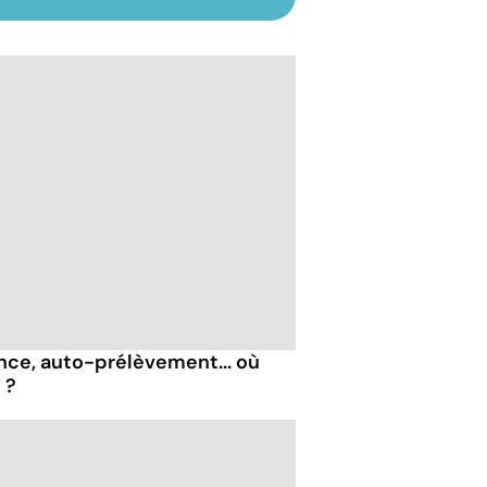
nce, auto-prélèvement... où
 ?