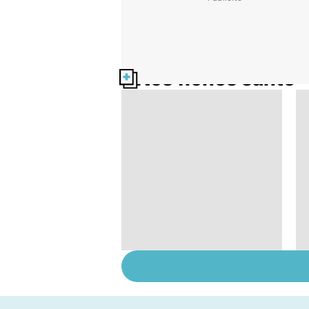
Nos fiches santé
VIH : la maladie dont
on ne guérit pas