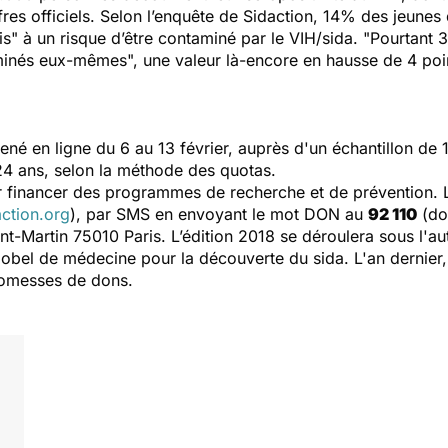
iffres officiels. Selon l’enquête de Sidaction, 14% des jeun
is
" à un risque d’être contaminé par le VIH/sida. "
Pourtant 
taminés eux-mêmes
", une valeur là-encore en hausse de 4 poi
né en ligne du 6 au 13 février, auprès d'un échantillon de 
24 ans, selon la méthode des quotas.
r financer des programmes de recherche et de prévention. L
ction.org
), par SMS en envoyant le mot DON au
92 110
(don
nt-Martin 75010 Paris
. L’édition 2018 se déroulera sous l'au
obel de médecine pour la découverte du sida. L'an dernier, 
promesses de dons.