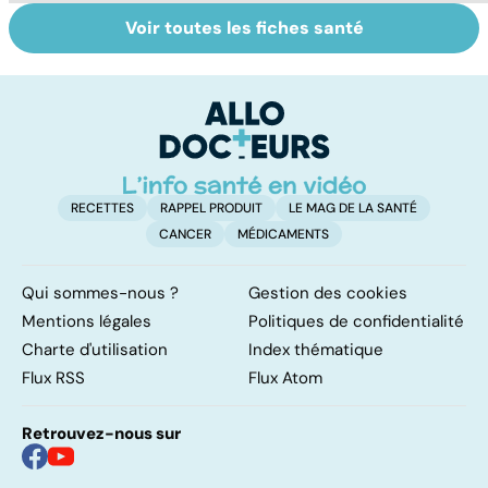
Voir toutes les fiches santé
Intoxications
La salmonelle,
To
alimentaires :
souvent à
le
menaces dans
l'origine des
p
nos assiettes !
gastro-entérites
RECETTES
RAPPEL PRODUIT
LE MAG DE LA SANTÉ
CANCER
MÉDICAMENTS
Qui sommes-nous ?
Gestion des cookies
Mentions légales
Politiques de confidentialité
Charte d'utilisation
Index thématique
Flux RSS
Flux Atom
Retrouvez-nous sur