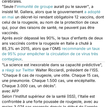
cérébrales.
"Seule l'
immunité de groupe
aurait pu le sauver"
, a
insisté M. Gallera, alors que le gouvernement
a adopté
en mai
un décret-loi rendant obligatoire 12 vaccins, dont
celui de la rougeole, au nom de la protection de ceux
qui, pour des raisons de santé, ne peuvent pas être
vaccinés.
Après avoir dépassé les 90%, le taux d'enfants de deux
ans vaccinés contre la rougeole en Italie a chuté à
85,3% en 2015, alors que l'OMS
recommande un taux
de 95% pour empêcher la circulation de ce virus très
contagieux
.
"La science est inexorable dans sa capacité prédictive",
a réagi sur Twitter
Walter Ricciardi, président de l'ISS.
"Chaque 8 cas de rougeole, une otite. Chaque 15 cas,
une pneumonie. Chaque 1.500 cas, une encéphalite.
Chaque 3.000 cas, un décès".
avec AFP
Selon l'Institut supérieur de la santé (ISS), l'Italie est
confrontée à une forte poussée de rougeole, avec au
moins 3.074 cas recensés depuis le début de l'année,