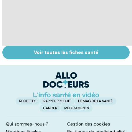
Voir toutes les fiches santé
Tout savoir sur
Inflammation des
Su
les infections
amygdales : que
le
pulmonaires
faire en cas
l'
d'angine ?
RECETTES
RAPPEL PRODUIT
LE MAG DE LA SANTÉ
CANCER
MÉDICAMENTS
Qui sommes-nous ?
Gestion des cookies
Mentions légales
Politiques de confidentialité