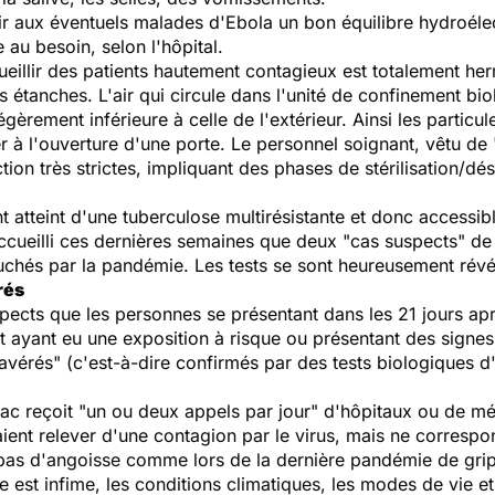
 aux éventuels malades d'Ebola un bon équilibre hydroélec
 au besoin, selon l'hôpital.
llir des patients hautement contagieux est totalement herm
 étanches. L'air qui circule dans l'unité de confinement biol
légèrement inférieure à celle de l'extérieur. Ainsi les particule
à l'ouverture d'une porte. Le personnel soignant, vêtu de 
on très strictes, impliquant des phases de stérilisation/dés
 atteint d'une tuberculose multirésistante et donc accessib
cueilli ces dernières semaines que deux "cas suspects" de
uchés par la pandémie. Les tests se sont heureusement révél
rés
cts que les personnes se présentant dans les 21 jours aprè
et ayant eu une exposition à risque ou présentant des signe
vérés" (c'est-à-dire confirmés par des tests biologiques d'i
iac reçoit "un ou deux appels par jour" d'hôpitaux ou de mé
ient relever d'une contagion par le virus, mais ne correspo
 "pas d'angoisse comme lors de la dernière pandémie de gri
est infime, les conditions climatiques, les modes de vie et l