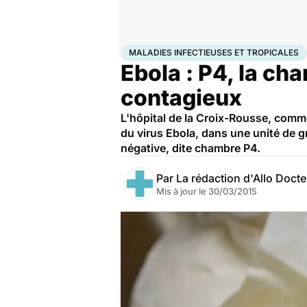
Accueil
Santé
Maladies
Maladies infectieuses
Mala
MALADIES INFECTIEUSES ET TROPICALES
Ebola : P4, la c
contagieux
L'hôpital de la Croix-Rousse, comme 
du virus Ebola, dans une unité de g
négative, dite chambre P4.
Par
La rédaction d'Allo Doct
Mis à jour le
30/03/2015