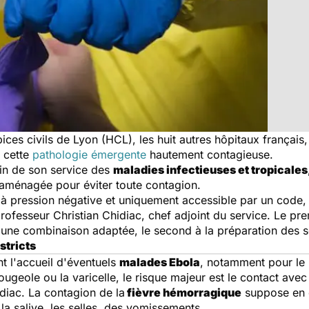
s civils de Lyon (HCL), les huit autres hôpitaux français, d
r cette
pathologie émergente
hautement contagieuse.
in de son service des
maladies infectieuses et tropicales
 aménagée pour éviter toute contagion.
 pression négative et uniquement accessible par un code, i
rofesseur Christian Chidiac, chef adjoint du service. Le pre
 une combinaison adaptée, le second à la préparation des s
stricts
nt l'accueil d'éventuels
malades Ebola
, notamment pour le p
ougeole ou la varicelle, le risque majeur est le contact ave
idiac. La contagion de la
fièvre hémorragique
suppose en e
a salive, les selles, des vomissements.