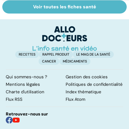
Voir toutes les fiches santé
Tout savoir sur
Inflammation des
Su
les infections
amygdales : que
le
pulmonaires
faire en cas
l'
d'angine ?
RECETTES
RAPPEL PRODUIT
LE MAG DE LA SANTÉ
CANCER
MÉDICAMENTS
Qui sommes-nous ?
Gestion des cookies
Mentions légales
Politiques de confidentialité
Charte d'utilisation
Index thématique
Flux RSS
Flux Atom
Retrouvez-nous sur