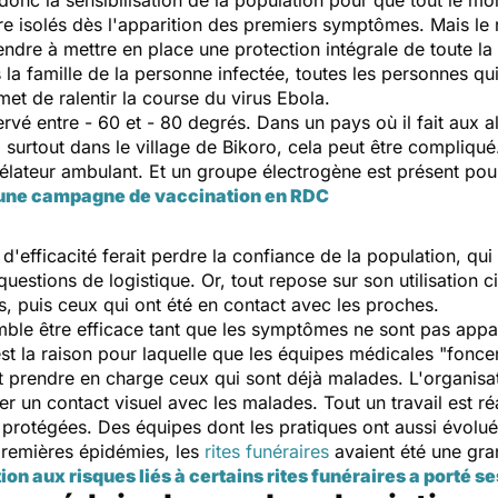
donc la sensibilisation de la population pour que tout le 
re isolés dès l'apparition des premiers symptômes. Mais le 
ndre à mettre en place une protection intégrale de toute la
la famille de la personne infectée, toutes les personnes qui
rmet de ralentir la course du virus Ebola.
rvé entre - 60 et - 80 degrés. Dans un pays où il fait aux 
e, surtout dans le village de Bikoro, cela peut être compliqu
élateur ambulant. Et un groupe électrogène est présent pour
'une campagne de vaccination en RDC
 d'efficacité ferait perdre la confiance de la population, qui
uestions de logistique. Or, tout repose sur son utilisation c
, puis ceux qui ont été en contact avec les proches.
le être efficace tant que les symptômes ne sont pas apparu
st la raison pour laquelle que les équipes médicales "foncen
 prendre en charge ceux qui sont déjà malades. L'organisat
r un contact visuel avec les malades. Tout un travail est ré
s protégées. Des équipes dont les pratiques ont aussi évolu
 premières épidémies, les
rites funéraires
avaient été une gra
tion aux risques liés à certains rites funéraires a porté se