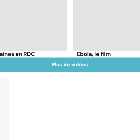
maines en RDC
Ebola, le film
Plus de vidéos