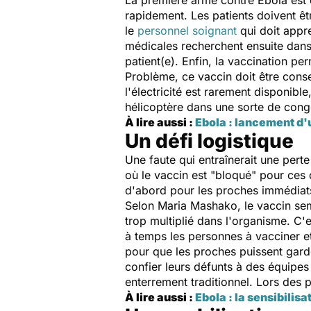
La première arme contre Ebola est 
rapidement. Les patients doivent êt
le
personnel soignant
qui doit appre
médicales recherchent ensuite dans 
patient(e). Enfin, la vaccination pe
Problème, ce vaccin doit être conse
l'électricité est rarement disponibl
hélicoptère dans une sorte de cong
À lire aussi :
Ebola : lancement d
Un défi logistique
Une faute qui entraînerait une perte
où le vaccin est "bloqué" pour ces q
d'abord pour les proches immédiats
Selon Maria Mashako, le vaccin semb
trop multiplié dans l'organisme. C'e
à temps les personnes à vacciner et
pour que les proches puissent garde
confier leurs défunts à des équipe
enterrement traditionnel. Lors des
À lire aussi :
Ebola : la sensibilisa