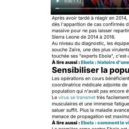
Après avoir tardé à réagir en 2014, 
dès l'apparition de cas confirmés 
massive pour ne pas laisser reparti
Sierra Leone de 2014 à 2016.
Au niveau du diagnostic, les équipes
souche Zaïre, une des plus virulen
touchée ses "experts Ebola", c'est-
À lire aussi :
Ebola : histoire d'un
Sensibiliser la pop
Les opérations en cours bénéficien
coordinatrice médicale adjointe de
population qui n'avait pas encore é
Le
virus se transmet
très facilemen
musculaires et une immense fatigue.
saluer suffit. Plus la maladie avan
menace de propagation est maximale
À lire aussi :
Ebola : comment le vi