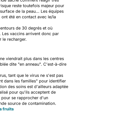
monde sache comment réagir très
risque reste toutefois majeur pour
 surface de la peau... Les équipes
 ont été en contact avec le/la
alentours de 30 degrés et où
é. Les vaccins arrivent donc par
 le recharger.
 ne viendrait plus dans les centres
iblée dite "en anneau". C'est-à-dire
s, tant que le virus ne s'est pas
t dans les familles" pour identifier
ion des soins est d'ailleurs adaptée
alisé pour qu'ils acceptent de
é pour se rapprocher d'un
nde source de contamination.
s fruits