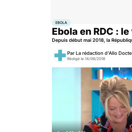
Accueil
Santé
Maladies
Ebola
EBOLA
Ebola en RDC : le
Depuis début mai 2018, la Républi
Par
La rédaction d'Allo Doct
Rédigé le
14/06/2018