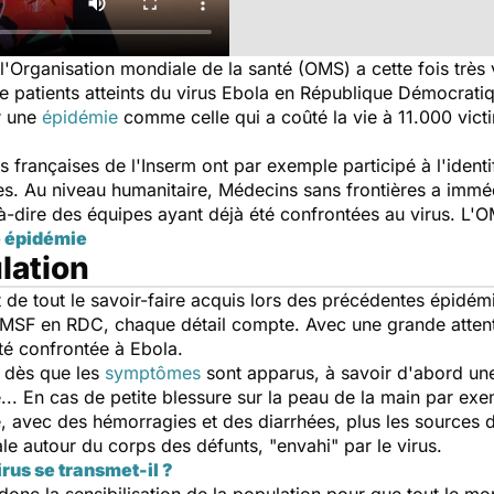
l'Organisation mondiale de la santé (OMS) a cette fois très 
de patients atteints du virus Ebola en République Démocrati
r une
épidémie
comme celle qui a coûté la vie à 11.000 vict
 françaises de l'Inserm ont par exemple participé à l'identif
tes. Au niveau humanitaire, Médecins sans frontières a imm
à-dire des équipes ayant déjà été confrontées au virus. L'
e épidémie
ulation
t de tout le savoir-faire acquis lors des précédentes épidé
 MSF en RDC, chaque détail compte. Avec une grande attenti
té confrontée à Ebola.
t dès que les
symptômes
sont apparus, à savoir d'abord une
.. En cas de petite blessure sur la peau de la main par ex
ce, avec des hémorragies et des diarrhées, plus les sources
 autour du corps des défunts, "envahi" par le virus.
rus se transmet-il ?