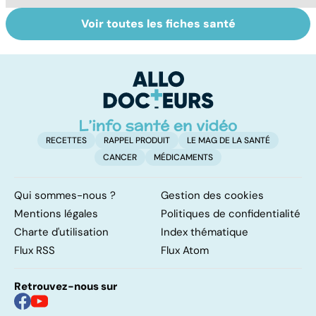
Voir toutes les fiches santé
Tout savoir sur
Inflammation des
Su
les infections
amygdales : que
le
pulmonaires
faire en cas
l'
d'angine ?
RECETTES
RAPPEL PRODUIT
LE MAG DE LA SANTÉ
CANCER
MÉDICAMENTS
Qui sommes-nous ?
Gestion des cookies
Mentions légales
Politiques de confidentialité
Charte d'utilisation
Index thématique
Flux RSS
Flux Atom
Retrouvez-nous sur