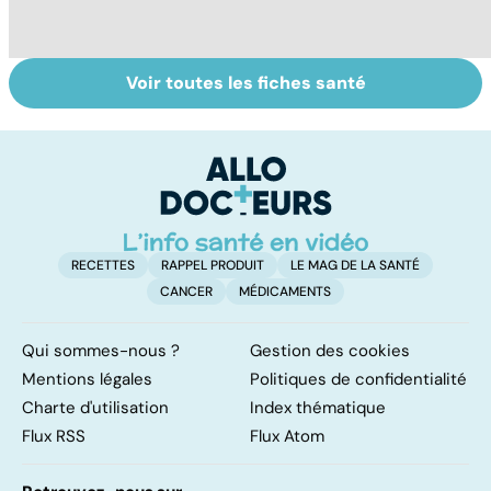
Voir toutes les fiches santé
Tout savoir sur
Inflammation des
Su
les infections
amygdales : que
le
pulmonaires
faire en cas
l'
d'angine ?
RECETTES
RAPPEL PRODUIT
LE MAG DE LA SANTÉ
CANCER
MÉDICAMENTS
Qui sommes-nous ?
Gestion des cookies
Mentions légales
Politiques de confidentialité
Charte d'utilisation
Index thématique
Flux RSS
Flux Atom