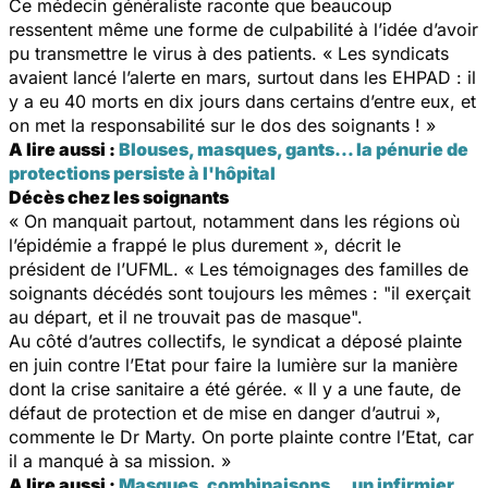
Ce médecin généraliste raconte que beaucoup
ressentent même une forme de culpabilité à l’idée d’avoir
pu transmettre le virus à des patients. « Les syndicats
avaient lancé l’alerte en mars, surtout dans les EHPAD : il
y a eu 40 morts en dix jours dans certains d’entre eux, et
on met la responsabilité sur le dos des soignants ! »
A lire aussi :
Blouses, masques, gants… la pénurie de
protections persiste à l'hôpital
Décès chez les soignants
« On manquait partout, notamment dans les régions où
l’épidémie a frappé le plus durement », décrit le
président de l’UFML. « Les témoignages des familles de
soignants décédés sont toujours les mêmes : "il exerçait
au départ, et il ne trouvait pas de masque".
Au côté d’autres collectifs, le syndicat a déposé plainte
en juin contre l’Etat pour faire la lumière sur la manière
dont la crise sanitaire a été gérée. « Il y a une faute, de
défaut de protection et de mise en danger d’autrui »,
commente le Dr Marty. On porte plainte contre l’Etat, car
il a manqué à sa mission. »
A lire aussi :
Masques, combinaisons… un infirmier