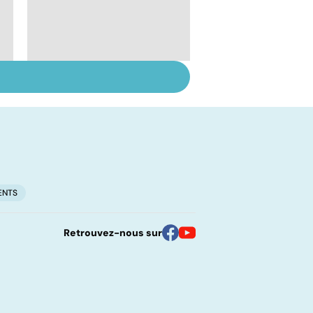
Suicide : prévenir le
passage à l'acte
ENTS
Retrouvez-nous sur