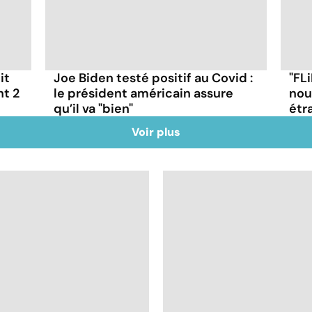
it
Joe Biden testé positif au Covid :
"FLi
nt 2
le président américain assure
nou
qu’il va "bien"
étr
Voir plus