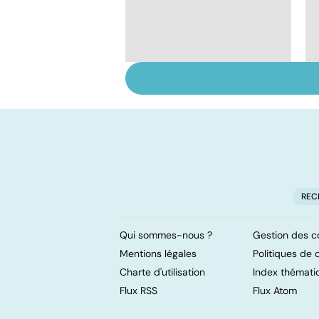
Dérèglement
hormonal : et si
c'était les
surrénales ?
REC
Qui sommes-nous ?
Gestion des c
Mentions légales
Politiques de c
Charte d'utilisation
Index thémati
Flux RSS
Flux Atom