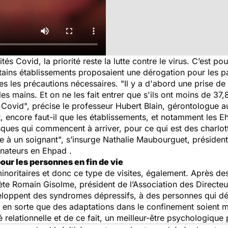
 Covid, la priorité reste la lutte contre le virus. C’est pour
rtains établissements proposaient une dérogation pour les pat
s les précautions nécessaires. "Il y a d'abord une prise de 
s mains. Et on ne les fait entrer que s'ils ont moins de 37,8
Covid", précise le professeur Hubert Blain, gérontologue 
, encore faut-il que les établissements, et notamment les Eh
sques qui commencent à arriver, pour ce qui est des charlot
re à un soignant", s’insurge Nathalie Maubourguet, présiden
nnateurs en Ehpad .
our les personnes en fin de vie
 minoritaires et donc ce type de visites, également. Après d
quiète Romain Gisolme, président de l’Association des Direct
eloppent des syndromes dépressifs, à des personnes qui dé
en sorte que des adaptations dans le confinement soient m
 relationnelle et de ce fait, un meilleur-être psychologique 