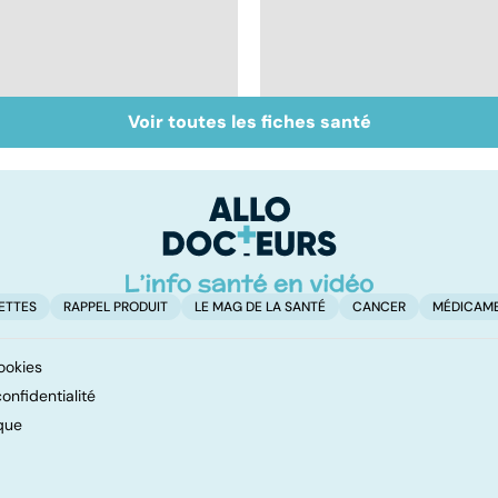
Voir toutes les fiches santé
Tout savoir sur les
Inflammation des
infections
amygdales : que faire
pulmonaires
en cas d'angine ?
ETTES
RAPPEL PRODUIT
LE MAG DE LA SANTÉ
CANCER
MÉDICAM
ookies
onfidentialité
que