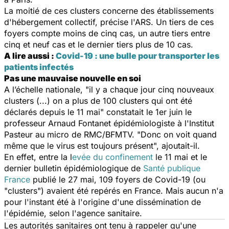
La moitié de ces clusters concerne des établissements
d'hébergement collectif, précise l'ARS. Un tiers de ces
foyers compte moins de cinq cas, un autre tiers entre
cinq et neuf cas et le dernier tiers plus de 10 cas.
A lire aussi :
Covid-19 : une bulle pour transporter les
patients infectés
Pas une mauvaise nouvelle en soi
A l’échelle nationale, "
il y a chaque jour cinq nouveaux
clusters (...) on a plus de 100 clusters qui ont été
déclarés depuis le 11 mai"
constatait le 1er juin le
professeur Arnaud Fontanet épidémiologiste à l'Institut
Pasteur au micro de
RMC/BFMTV.
"
Donc on voit quand
même que le virus est toujours présent
", ajoutait-il.
En effet, entre la l
evée du confinement
le 11 mai et le
dernier bulletin épidémiologique de
Santé publique
France
publié le 27 mai, 109 foyers de Covid-19 (ou
"clusters") avaient été repérés en France. Mais aucun n'a
pour l'instant été à l'origine d'une dissémination de
l'épidémie, selon l'agence sanitaire.
Les autorités sanitaires ont tenu à rappeler qu'une