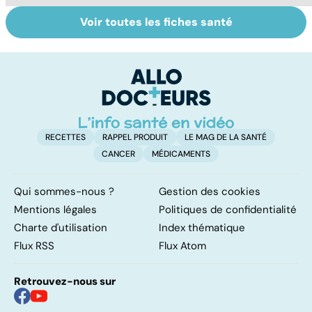
Voir toutes les fiches santé
Staphylocoque
Qu'est-ce que le
C
doré : une
coma ?
am
bactérie sous
re
surveillance
RECETTES
RAPPEL PRODUIT
LE MAG DE LA SANTÉ
CANCER
MÉDICAMENTS
Qui sommes-nous ?
Gestion des cookies
Mentions légales
Politiques de confidentialité
Charte d'utilisation
Index thématique
Flux RSS
Flux Atom
Retrouvez-nous sur