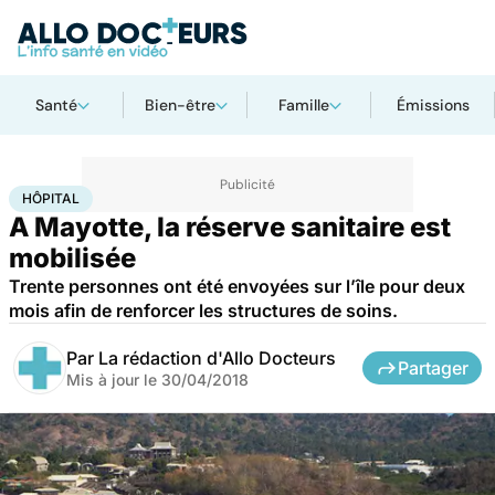
Santé
Bien-être
Famille
Émissions
Accueil
Santé
Société
Hôpital
HÔPITAL
A Mayotte, la réserve sanitaire est
mobilisée
Trente personnes ont été envoyées sur l’île pour deux
mois afin de renforcer les structures de soins.
Par
La rédaction d'Allo Docteurs
Partager
Mis à jour le
30/04/2018