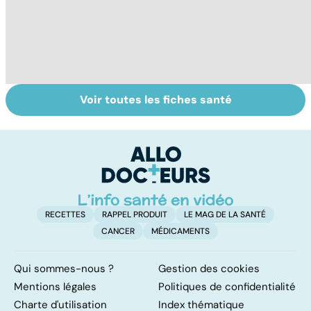
Voir toutes les fiches santé
Tout savoir sur
Votre santé en
M
les virus
vacances
ér
c
r
RECETTES
RAPPEL PRODUIT
LE MAG DE LA SANTÉ
CANCER
MÉDICAMENTS
Qui sommes-nous ?
Gestion des cookies
Mentions légales
Politiques de confidentialité
Charte d'utilisation
Index thématique