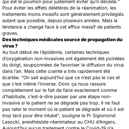
qui est le poumon pour justement éviter qu’il décède.
"
Pour éviter les effets délétères de la réanimation, les
traitements moins invasifs sont généralement privilégiés
autant que possible, depuis plusieurs années. Mais la
tendance a changé face à cet afflux massif de patients
graves.
Des techniques médicales source de propagation du
virus ?
Au tout début de l’épidémie, certaines techniques
d’oxygénation non-invasives ont également été pointées
du doigt, soupçonnées de favoriser la diffusion du virus
dans l’air. Mais cette crainte a très rapidement été
écartée. "
On sait aujourd’hui que ce n’est pas le cas et
que c’est même l’inverse. Donc ça nous rassure
complètement sur le fait de faire exactement comme
d’habitude, c’est-à-dire passer par une étape non-
invasive si le patient ne se dégrade pas trop. Il ne faut
pas rater le moment où le patient se dégrade et où il est
trop tard pour être intubé
", souligne le Pr Sigismond
Lasocki, anesthésiste-réanimateur au CHU d’Angers.
Aujourd’hui aucun traitement contre le Covid-19 n’a