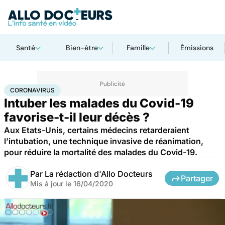
Santé
Bien-être
Famille
Émissions
Accueil
Santé
Maladies
Coronavirus
CORONAVIRUS
Intuber les malades du Covid-19
favorise-t-il leur décès ?
Aux Etats-Unis, certains médecins retarderaient
l’intubation, une technique invasive de réanimation,
pour réduire la mortalité des malades du Covid-19.
Par
La rédaction d'Allo Docteurs
Partager
Mis à jour le
16/04/2020