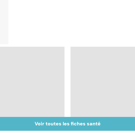
Voir toutes les fiches santé
Inflammation des
Suicide : prévenir le
amygdales : que faire
passage à l'acte