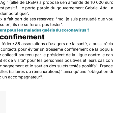
 Agir (allié de LREM) a proposé uen amende de 10 000 euro
st positif. Le porte-parole du gouvernement Gabriel Attal, a d
t démocratique".
x a fait part de ses réserves: "moi je suis persuadé que vou
ler', ils ne se feront pas tester".
ent pour les malades guéris du coronavirus ?
e confinement
i fédère 85 associations d'usagers de la santé, a aussi récl
 contacts pour éviter un troisième confinement de la popula
collectif soutenu par le président de la Ligue contre le c
 et de visite" pour les personnes positives et leurs cas con
ompagnement et le soutien des sujets testés positifs": Fra
lles (salaires ou rémunérations)" ainsi qu'une "obligation de
ec un accompagnateur".