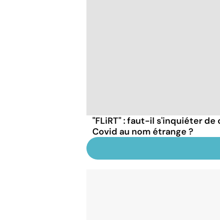
"FLiRT" : faut-il s'inquiéter d
Covid au nom étrange ?