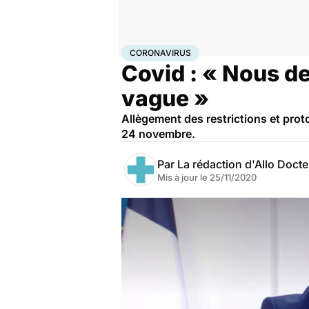
Accueil
Santé
Maladies
Coronavirus
CORONAVIRUS
Covid : « Nous de
vague »
Allègement des restrictions et prot
24 novembre.
Par
La rédaction d'Allo Doct
Mis à jour le
25/11/2020