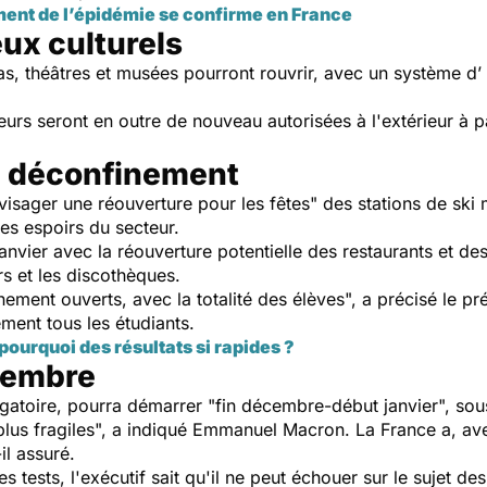
ement de l’épidémie se confirme en France
ux culturels
as, théâtres et musées pourront rouvrir, avec un système d’
eurs seront en outre de nouveau autorisées à l'extérieur à pa
e déconfinement
isager une réouverture pour les fêtes" des stations de ski m
les espoirs du secteur.
anvier avec la réouverture potentielle des restaurants et de
rs et les discothèques.
nement ouverts, avec la totalité des élèves", a précisé le p
ement tous les étudiants.
pourquoi des résultats si rapides ?
cembre
igatoire, pourra démarrer "fin décembre-début janvier", sous
 plus fragiles", a indiqué Emmanuel Macron. La France a, av
il assuré.
s tests, l'exécutif sait qu'il ne peut échouer sur le sujet de