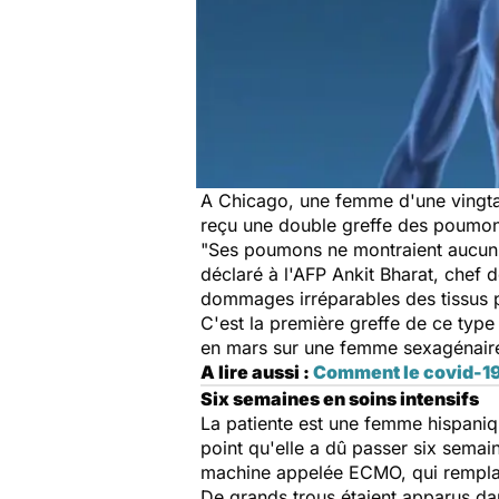
A Chicago, une femme d'une vingta
reçu une double greffe des poumons 
"Ses poumons ne montraient aucun 
déclaré à l'AFP Ankit Bharat, chef 
dommages irréparables des tissus 
C'est la première greffe de ce typ
en mars sur une femme sexagénair
A lire aussi :
Comment le covid-19
Six semaines en soins intensifs
La patiente est une femme hispaniq
point qu'elle a dû passer six semaine
machine appelée ECMO, qui remplace
De grands trous étaient apparus dan