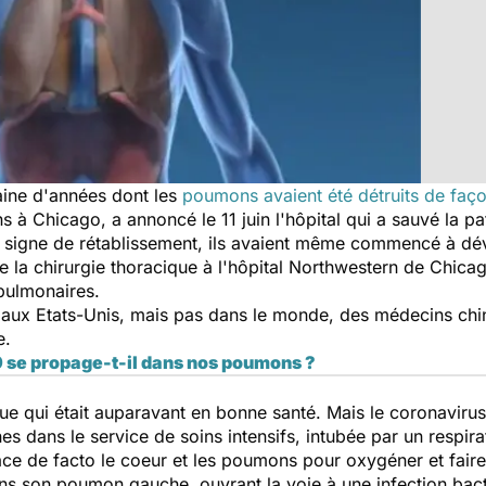
ine d'années dont les
poumons avaient été détruits de faço
à Chicago, a annoncé le 11 juin l'hôpital qui a sauvé la pat
signe de rétablissement, ils avaient même commencé à déve
de la chirurgie thoracique à l'hôpital Northwestern de Chic
pulmonaires.
e aux Etats-Unis, mais pas dans le monde, des médecins chin
e.
 se propage-t-il dans nos poumons ?
ue qui était auparavant en bonne santé. Mais le coronaviru
s dans le service de soins intensifs, intubée par un respirate
 de facto le coeur et les poumons pour oxygéner et faire c
s son poumon gauche, ouvrant la voie à une infection bacté