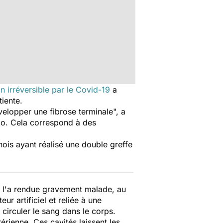
n irréversible par le Covid-19
a
iente.
lopper une fibrose terminale", a
ago. Cela correspond à des
ois ayant réalisé une double greffe
s l'a rendue gravement malade, au
ur artificiel et reliée à une
irculer le sang dans le corps.
rienne. Ces cavités laissent les