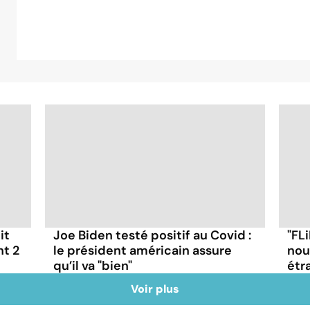
it
Joe Biden testé positif au Covid :
"FLi
nt 2
le président américain assure
nou
qu’il va "bien"
étr
Voir plus