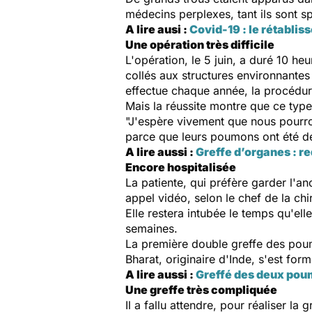
médecins perplexes, tant ils sont s
A lire ausi :
Covid-19 : le rétablis
Une opération très difficile
L'opération, le 5 juin, a duré 10 he
collés aux structures environnantes 
effectue chaque année, la procédur
Mais la réussite montre que ce type 
"J'espère vivement que nous pourron
parce que leurs poumons ont été dét
A lire aussi :
Greffe d’organes : r
Encore hospitalisée
La patiente, qui préfère garder l'an
appel vidéo, selon le chef de la chi
Elle restera intubée le temps qu'el
semaines.
La première double greffe des poum
Bharat, originaire d'Inde, s'est form
A lire aussi :
Greffé des deux pou
Une greffe très compliquée
Il a fallu attendre, pour réaliser la