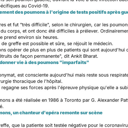
pécifiques au Covid-19.
sement des poumons à l'origine de tests positifs après gu
ures et fut "très difficile", selon le chirurgien, car les pou
du corps, et ont donc été difficiles à prélever. Ordinairemen
e prend environ six heures.
de greffe est possible et sûre, se réjouit le médecin.
s opérer de plus en plus de patients qui sont aujourd'hui co
ruits de façon permanente", dit Ankit Bharat.
edonner vie à des poumons "imparfaits"
onymat, est consciente aujourd'hui mais reste sous respirateu
rurgie thoracique de l'hôpital.
le regagne ses forces après l'épreuve physique qu'elle a su
ons a été réalisée en 1986 à Toronto par G. Alexander Patt
é.
mons, un chanteur d'opéra remonte sur scène
 greffe, que la patiente soit testée négative pour le coronavi