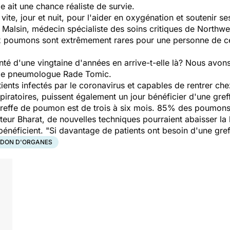
le ait une chance réaliste de survie.
ite, jour et nuit, pour l'aider en oxygénation et soutenir s
h Malsin, médecin spécialiste des soins critiques de Northwe
x poumons sont extrêmement rares pour une personne de c
 d'une vingtaine d'années en arrive-t-elle là? Nous avons
e le pneumologue Rade Tomic.
tients infectés par le coronavirus et capables de rentrer ch
iratoires, puissent également un jour bénéficier d'une gref
 greffe de poumon est de trois à six mois. 85% des poumons
teur Bharat, de nouvelles techniques pourraient abaisser la
bénéficient. "Si davantage de patients ont besoin d'une greffe
 DON D'ORGANES