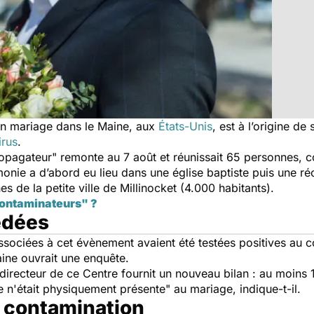
 Un mariage dans le Maine, aux
États-Unis
, est à l’origine d
irus
.
ropagateur
" remonte au 7 août et réunissait 65 personnes, con
e a d’abord eu lieu dans une église baptiste puis une réc
s de la petite ville de Millinocket (4.000 habitants).
contaminateurs" ?
édées
ssociées à cet évènement avaient été testées positives au co
ine ouvrait une enquête.
directeur de ce Centre fournit un nouveau bilan : au moins 
 n'était physiquement présente
" au mariage, indique-t-il.
e contamination