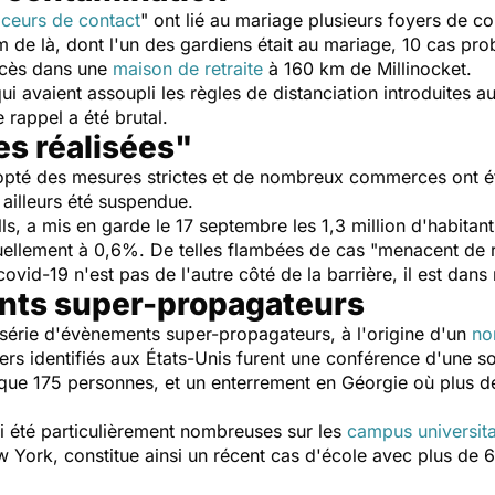
aceurs de contact
" ont lié au mariage plusieurs foyers de co
de là, dont l'un des gardiens était au mariage, 10 cas pro
écès dans une
maison de retraite
à 160 km de Millinocket.
i avaient assoupli les règles de distanciation introduites a
 rappel a été brutal.
es réalisées"
adopté des mesures strictes et de nombreux commerces ont ét
 ailleurs été suspendue.
, a mis en garde le 17 septembre les 1,3 million d'habitants 
uellement à 0,6%. De telles flambées de cas "
menacent de r
covid-19 n'est pas de l'autre côté de la barrière, il est dans
nts super-propagateurs
 série d'évènements super-propagateurs, à l'origine d'un
no
rs identifiés aux États-Unis furent une conférence d'une s
uelque 175 personnes, et un enterrement en Géorgie où plus d
i été particulièrement nombreuses sur les
campus universita
w York, constitue ainsi un récent cas d'école avec plus de 