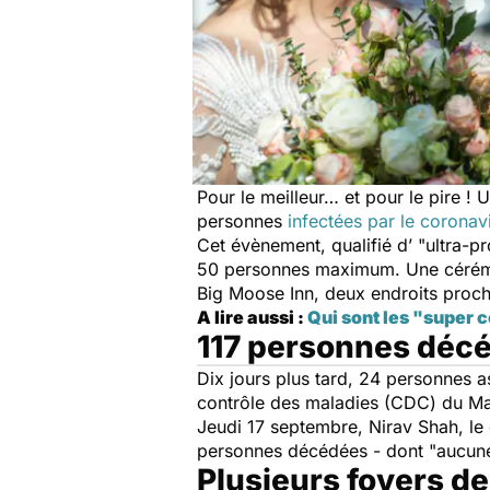
Pour le meilleur… et pour le pire !
personnes
infectées par le coronav
Cet évènement, qualifié d’ "
ultra-p
50 personnes maximum. Une cérémoni
Big Moose Inn
, deux endroits proche
A lire aussi :
Qui sont les "super 
117 personnes déc
Dix jours plus tard, 24 personnes a
contrôle des maladies (CDC) du Ma
Jeudi 17 septembre, Nirav Shah, le 
personnes décédées - dont "
aucune
Plusieurs foyers d