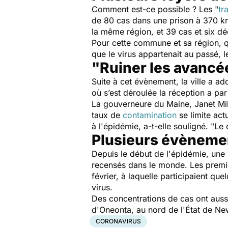
Comment est-ce possible ? Les "
tr
de 80 cas dans une prison à 370 km 
la même région, et 39 cas et six d
Pour cette commune et sa région, qu
que le virus appartenait au passé, le
"Ruiner les avancé
Suite à cet évènement, la ville a 
où s’est déroulée la réception a par
La gouverneure du Maine, Janet Mills
taux de
contamination
se limite act
à l'épidémie, a-t-elle souligné. "
Le 
Plusieurs évèneme
Depuis le début de l'épidémie, une
recensés dans le monde. Les premie
février, à laquelle participaient q
virus.
Des concentrations de cas ont auss
d'Oneonta, au nord de l'État de Ne
CORONAVIRUS