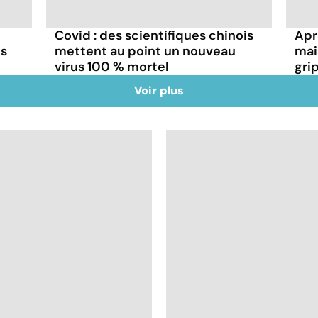
Covid : des scientifiques chinois
Aprè
ns
mettent au point un nouveau
mai
virus 100 % mortel
gri
Voir plus