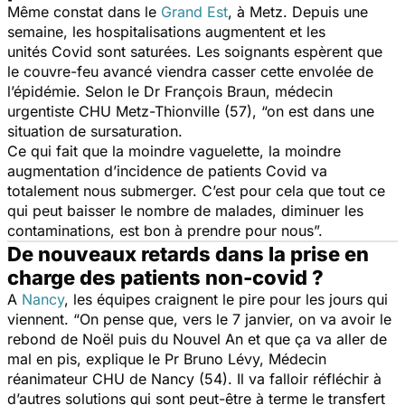
Même constat dans le
Grand Est
, à Metz. Depuis une
semaine, les hospitalisations augmentent et les
unités Covid sont saturées. Les soignants espèrent que
le couvre-feu avancé viendra casser cette envolée de
l’épidémie. Selon le Dr François Braun, médecin
urgentiste CHU Metz-Thionville (57),
“on est dans une
situation de sursaturation.
Ce qui fait que la moindre vaguelette, la moindre
augmentation d’incidence de patients Covid va
totalement nous submerger. C’est pour cela que tout ce
qui peut baisser le nombre de malades, diminuer les
contaminations, est bon à prendre pour nous”.
De nouveaux retards dans la prise en
charge des patients non-covid ?
A
Nancy
, les équipes craignent le pire pour les jours qui
viennent.
“On pense que, vers le 7 janvier, on va avoir le
rebond de Noël puis du Nouvel An et que ça va aller de
mal en pis,
explique le Pr Bruno Lévy, Médecin
réanimateur CHU de Nancy (54).
Il va falloir réfléchir à
d’autres solutions qui sont peut-être à terme le transfert