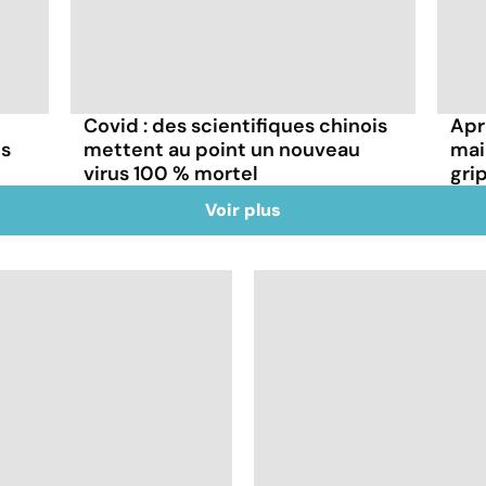
Covid : des scientifiques chinois
Aprè
ns
mettent au point un nouveau
mai
virus 100 % mortel
gri
Voir plus