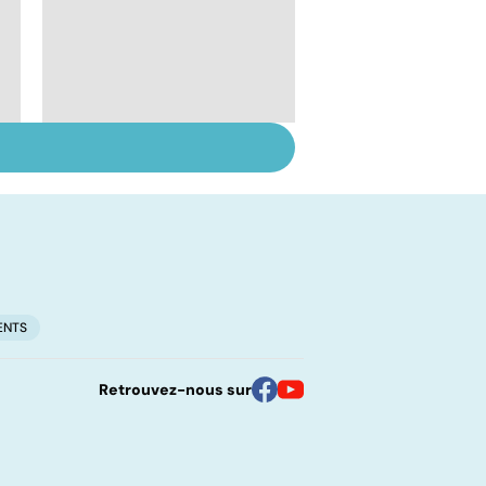
Le lupus, une maladie
complexe
ENTS
Retrouvez-nous sur