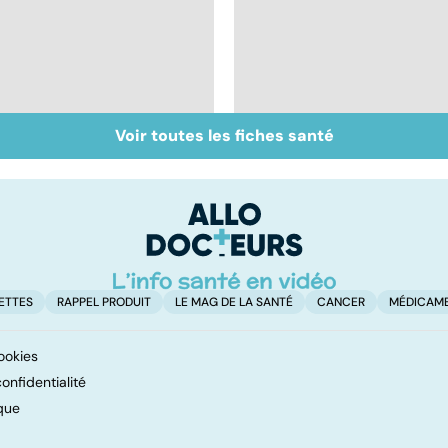
Voir toutes les fiches santé
Inflammation des
Suicide : prévenir le
amygdales : que faire
passage à l'acte
en cas d'angine ?
ETTES
RAPPEL PRODUIT
LE MAG DE LA SANTÉ
CANCER
MÉDICAM
ookies
onfidentialité
que