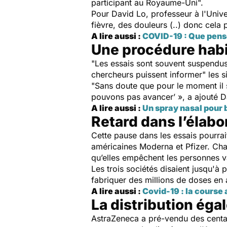
participant au Royaume-Uni".
Pour David Lo, professeur à l'Univer
fièvre, des douleurs (..) donc cela 
A lire aussi :
COVID-19 : Que pense
Une procédure habi
"Les essais sont souvent suspendus
chercheurs puissent informer" les s
"Sans doute que pour le moment il s
pouvons pas avancer’ », a ajouté D
A lire aussi :
Un spray nasal pour b
Retard dans l’élabo
Cette pause dans les essais pourrai
américaines Moderna et Pfizer. Chac
qu’elles empêchent les personnes 
Les trois sociétés disaient jusqu'à
fabriquer des millions de doses en 
A lire aussi :
Covid-19 : la course
La distribution éga
AstraZeneca a pré-vendu des centai