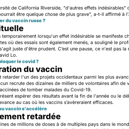
sité de California Riverside, "d'autres effets indésirables"
pourrait être quelque chose de plus grave", a-t-il affirmé à 
r du vaccin russe ?
tuelle
 temporairement lorsqu'un effet indésirable se manifeste ch
ites où des essais sont également menés, a souligné le prof
'agit juste d'être prudent. C’est une pause, ce n'est pas l
avid Lo.
loquer le covid ?
ration du vaccin
t retarder l'un des projets occidentaux parmi les plus avan
un recrute des dizaines de milliers de volontaires afin de v
vaccinées de tomber malades du Covid-19.
 présent espérer des résultats avant la fin de l'année ou le
avance au cas où les vaccins s’avèreraient efficaces.
 au vaccin s'accélère
lement retardée
nes de millions de doses à de multiples pays dans le mond