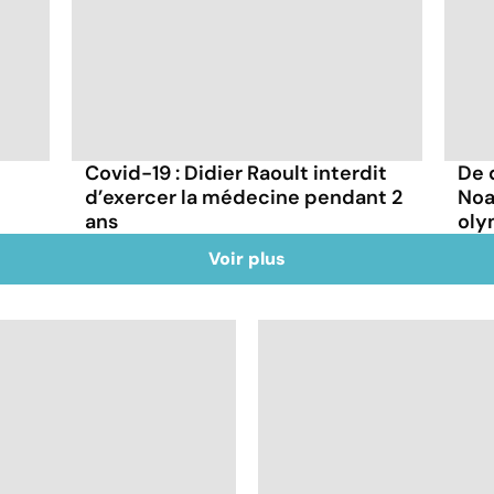
Covid-19 : Didier Raoult interdit
De 
d’exercer la médecine pendant 2
Noa
ans
oly
Voir plus