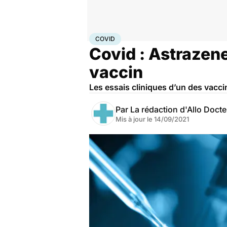
Accueil
Santé
Covid
COVID
Covid : Astrazene
vaccin
Les essais cliniques d’un des vacci
Par
La rédaction d'Allo Doct
Mis à jour le
14/09/2021